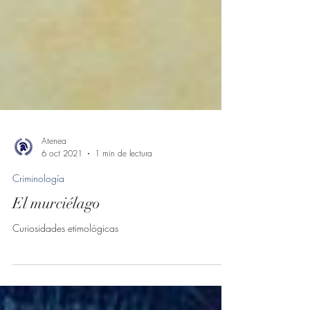
Atenea
6 oct 2021
1 min de lectura
Criminología
El murciélago
Curiosidades etimológicas