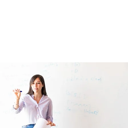
ógica
osible.
eguntas frecuentes