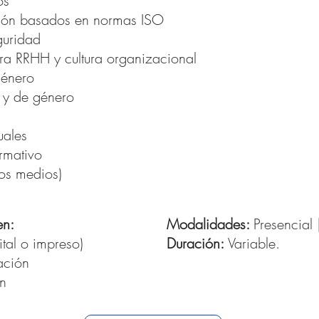
os
ión basados en normas ISO​
guridad
a RRHH y cultura organizacional​
 género
l y de género
uales
rmativo
os medios)
en:
Modalidades:
Presencial 
ital o impreso)
Duración:
Variable.
zación
ón