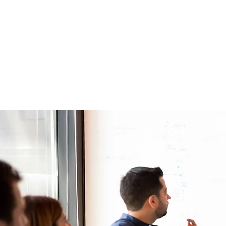
Atenea. Consultoría criminol
Tú eliges el cambio, nosotros lo hacemos p
Inicio
Nosotros
Conócenos
Servicios
Blog
Pr