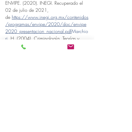
ENVIPE. (2020). INEGI. Recuperado el 
02 de julio de 2021, 
de 
https://www.inegi.org.mx/contenidos
/programas/envipe/2020/doc/envipe
2020_presentacion_nacional.pdf
Marchio
ri
, H. (2004). Criminología. Teorías y 
pensamientos. México: Porrúa.Porras, J. F. 
(2012). La perfilación criminal. 
Flores.Teram, S. J. (s.f.). Corte 
Interamericana de Drechos Humanos. 
Recuperado el 30 de junio de 2021, 
de 
https://www.corteidh.or.cr/tablas/a1
2064.pdf
Unión
, C. d. (19 de febrero de 
2021). 
diputados.gob.mx
. Recuperado 
el 28 de junio de 2021, de Código 
Nacional de Procedimientos 
Penales: 
http://www.diputados.gob.mx/L
eyesBiblio/pdf/CNPP_190221.pdf